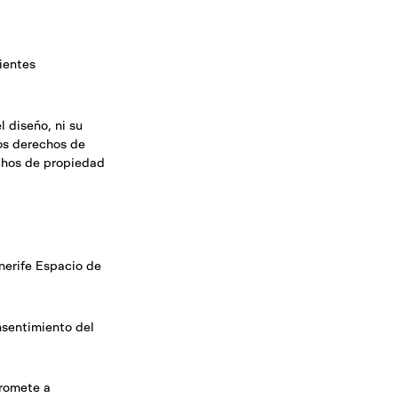
ientes
l diseño, ni su
los derechos de
echos de propiedad
nerife Espacio de
onsentimiento del
promete a