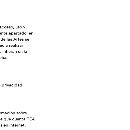
acceso, uso y
ente apartado, en
de las Artes se
o a realizar
 infieran en la
bios.
e privacidad
.
ormación sobre
 los que cuenta TEA
s en internet.