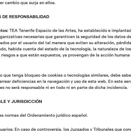
er cambio que surja en ellos.
S DE RESPONSABILIDAD
tos:
TEA Tenerife Espacio de las Artes, ha establecido e implanta
rganizativas necesarias que garanticen la seguridad de los datos d
ados por el usuario del tal manera que eviten su alteración, pérdid
do, habida cuenta del estado de la tecnología, la naturaleza de lo
 riesgos a que están expuestos, ya provengan de la acción humana 
io que tenga bloqueo de cookies o tecnologías similares, debe sabe
rrear deficiencias en la navegación y uso de esta web. En este sen
es no será responsable ni en todo ni en parte de dicha incidencia.
ABLE Y JURISDICCIÓN
las normas del Ordenamiento jurídico español.
uarios:
En caso de controversia, los Juzgados y Tribunales que con