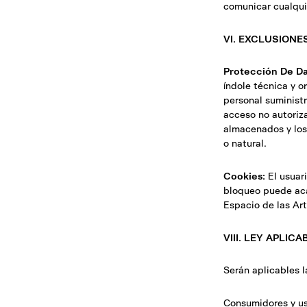
comunicar cualqui
VI. EXCLUSIONE
Protección De Da
índole técnica y o
personal suministr
acceso no autoriza
almacenados y los
o natural.
Cookies:
El usuar
bloqueo puede aca
Espacio de las Art
VIII. LEY APLIC
Serán aplicables 
Consumidores y us