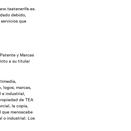
ww.teatenerife.es.
idado debido,
 servicios que
 Patente y Marcas
nto a su titular
ltimedia,
b, logos, marcas,
e industrial,
n propiedad de TEA
cial, la copia,
dad que menoscabe
l o industrial. Los