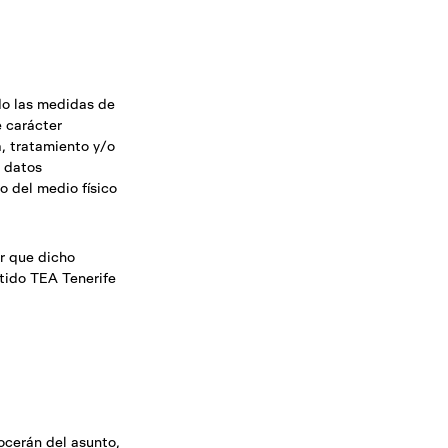
do las medidas de
e carácter
a, tratamiento y/o
s datos
o del medio físico
r que dicho
tido TEA Tenerife
ocerán del asunto,