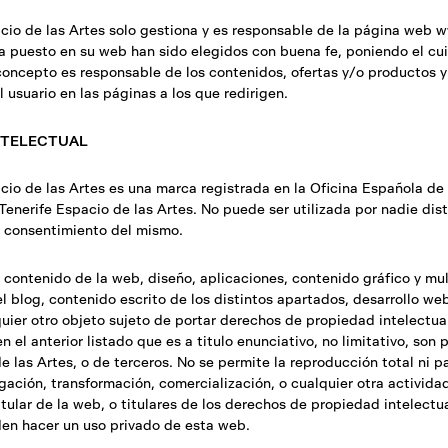
cio de las Artes solo gestiona y es responsable de la página web w
a puesto en su web han sido elegidos con buena fe, poniendo el cu
concepto es responsable de los contenidos, ofertas y/o productos y
 usuario en las páginas a los que redirigen.
INTELECTUAL
cio de las Artes es una marca registrada en la Oficina Española de
nerife Espacio de las Artes. No puede ser utilizada por nadie disti
l consentimiento del mismo.
 contenido de la web, diseño, aplicaciones, contenido gráfico y mu
l blog, contenido escrito de los distintos apartados, desarrollo we
uier otro objeto sujeto de portar derechos de propiedad intelectual 
 el anterior listado que es a titulo enunciativo, no limitativo, so
e las Artes, o de terceros. No se permite la reproducción total ni par
lgación, transformación, comercialización, o cualquier otra activi
itular de la web, o titulares de los derechos de propiedad intelectua
den hacer un uso privado de esta web.